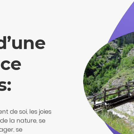
 d’une
nce
s:
 de soi, les joies
de la nature, se
gager, se