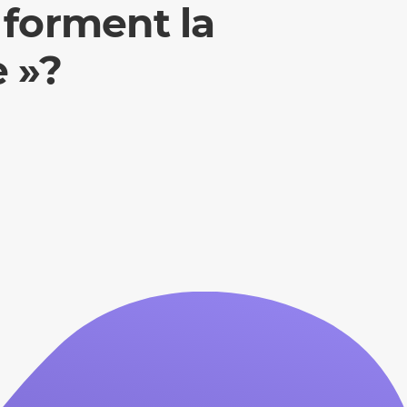
 forment la
 »?