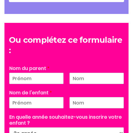
Ou complétez ce formulaire
:
Nom du parent
*
Nom de l'enfant
*
En quelle année souhaitez-vous inscrire votre
enfant ?