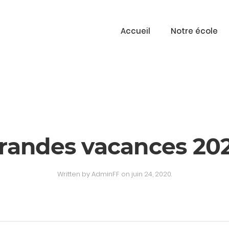
Accueil
Notre école
randes vacances 20
Written by
AdminFF
on
juin 24, 2020
.