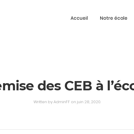
Accueil
Notre école
mise des CEB à l’éc
Written by
AdminFF
on
juin 28, 2020
.