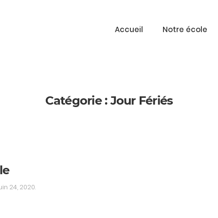
Accueil
Notre école
Catégorie :
Jour Fériés
le
uin 24, 2020
.